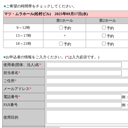
■
ご希望の時間帯をチェックしてください。
マツ・ムラホール(松村ビル) 2025年09月17日(水)
第1ホール
第2ホール
9～12時
予約
予約
13～17時
×
予約
18～21時
予約
予約
■
お申込者の情報をご入力ください。(
*
は入力必須です。)
使用者(団体、法人)名
*
担当者名
*
ご住所
*
メールアドレス
*
電話番号
*
例：
FAX番号
例：
使用目的