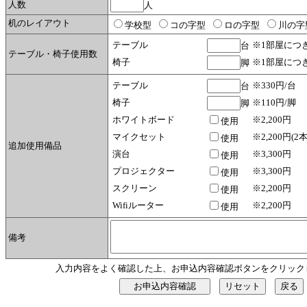
人数
人
机のレイアウト
学校型
コの字型
ロの字型
川の字
テーブル
※1部屋につ
台
テーブル・椅子使用数
椅子
※1部屋につ
脚
テーブル
※330円/台
台
椅子
※110円/脚
脚
ホワイトボード
※2,200円
使用
マイクセット
※2,200円(2本
使用
追加使用備品
演台
※3,300円
使用
プロジェクター
※3,300円
使用
スクリーン
※2,200円
使用
Wifiルーター
※2,200円
使用
備考
入力内容をよく確認した上、お申込内容確認ボタンをクリック